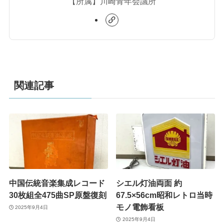
【所属】川崎青年会議所
関連記事
中国伝統音楽集成レコード
シエル灯油両面 約
30枚組全475曲SP原盤復刻
67.5×56cm昭和レトロ当時
モノ電飾看板
2025年9月4日
2025年9月4日